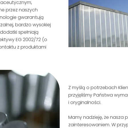
maceutycznym,
e przez naszych
hnologie gwarantują
lnej, bardzo wysokiej
 dodatki spełniają
rektywy EG 2002/72 (o
ontaktu z produktami
Z myślą o potrzebach Kli
przyjęliśmy Państwa wymag
i oryginalności.
Mamy nadzieję, że nasza p
zainteresowaniem. W przyp