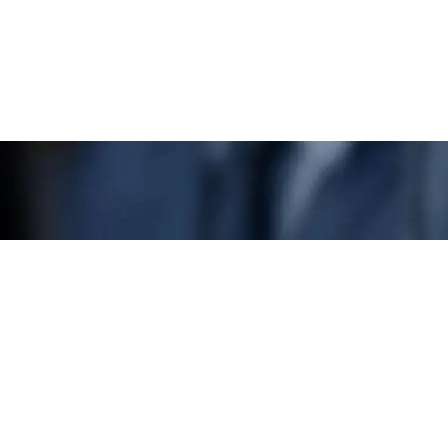
tel. : +48 500 086 022
tel. : +48 500 086 023
for Engl
fax.: +48 61 814 27 84
e-mail : kontakt@dimco.pl
www.dimco.pl