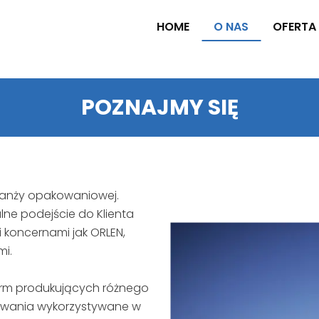
HOME
O NAS
OFERTA
POZNAJMY SIĘ
ranży opakowaniowej.
lne podejście do Klienta
koncernami jak ORLEN,
mi.
irm produkujących różnego
owania wykorzystywane w