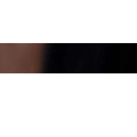
KONTAKT
„DIMCO” KRZYSZTOF DIMMICH
ul. Szelągowska 14A
61-626 Poznań
POLAND
VAT ID PL 7771298900
Regon 630625809